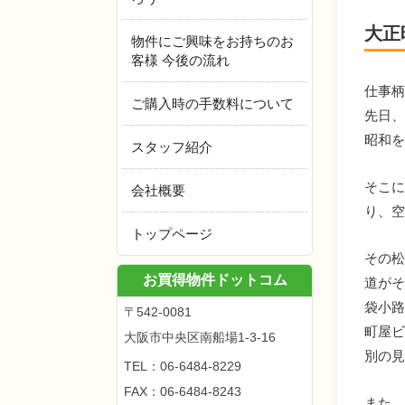
大正
物件にご興味をお持ちのお
客様 今後の流れ
仕事
ご購入時の手数料について
先日
昭和
スタッフ紹介
そこ
会社概要
り、
トップページ
その
お買得物件ドットコム
道が
袋小路
〒542-0081
町屋
大阪市中央区南船場1-3-16
別の
TEL：
06-6484-8229
FAX：06-6484-8243
また