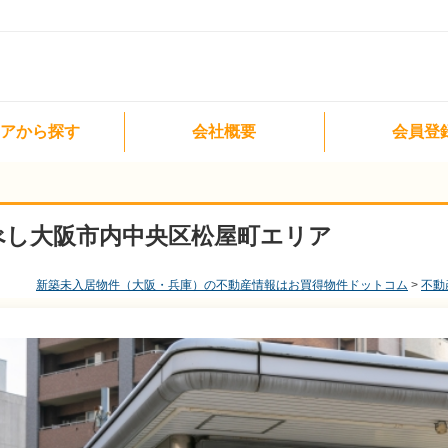
アから探す
会社概要
会員登
べし大阪市内中央区松屋町エリア
新築未入居物件（大阪・兵庫）の不動産情報はお買得物件ドットコム
不動