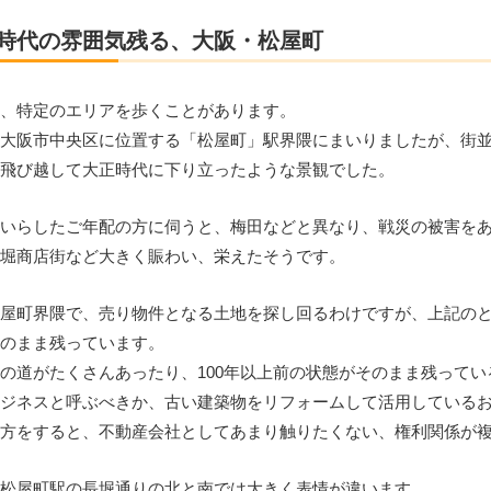
時代の雰囲気残る、大阪・松屋町
柄、特定のエリアを歩くことがあります。
、大阪市中央区に位置する「松屋町」駅界隈にまいりましたが、街
を飛び越して大正時代に下り立ったような景観でした。
にいらしたご年配の方に伺うと、梅田などと異なり、戦災の被害を
空堀商店街など大きく賑わい、栄えたそうです。
松屋町界隈で、売り物件となる土地を探し回るわけですが、上記の
そのまま残っています。
の道がたくさんあったり、100年以上前の状態がそのまま残って
ビジネスと呼ぶべきか、古い建築物をリフォームして活用している
見方をすると、不動産会社としてあまり触りたくない、権利関係が
、松屋町駅の長堀通りの北と南では大きく表情が違います。