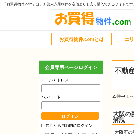
「お買得物件.com」は、新築未入居物件を定価よりも安く購入できるサイトです
お買得物件.comとは
エリ
会員専用ページログイン
不動
メールアドレス
69件中 1
パスワード
大阪の
解説
次回から自動的にログイン
大阪府の