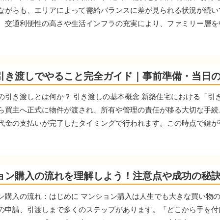
ながらも、エリアによって需給バランスに差が見られる状況が続い
、交通利便性の高さや生活インフラの充実により、ファミリー層を中心
引き渡しでやること完全ガイド｜事前準備・当日
の引き渡しとは何か？ 引き渡しの基本概念 新築住宅における「引
ら買主へ正式に物件が渡され、所有や管理の責任が移る大切な手続
代金の支払いが完了したタイミングで行われます。この時点で鍵が引き
ョン購入の流れを理解しよう！注意点や成功の秘
ン購入の流れ：はじめに マンション購入は人生でも大きな買い物
の申請、引渡しまで多くのステップがあります。「どこから手を付