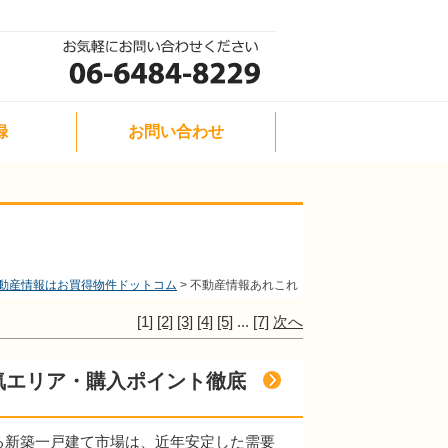
録
お問い合わせ
動産情報はお買得物件ドットコム
不動産情報あれこれ
[1]
[2]
[3]
[4]
[5]
...
[7]
次へ
気エリア・購入ポイント徹底
る新築一戸建て市場は、近年安定した需要