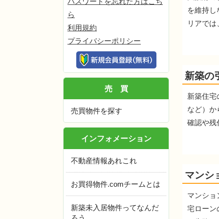
パスワードを忘れた方はこち
を維持し
ら
リアでは
利用規約
プライバシーポリシー
新築の
売買
新築住宅
など）か
売買物件を探す
確認や残
インフォメーション
不動産情報あれこれ
マンシ
お買得物件.comチームとは
マンショ
新築未入居物件ってなんだ
宅ローン
ろう