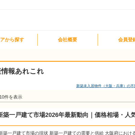
。
アから探す
会社概要
会員登
産情報あれこれ
新築未入居物件（大阪・兵庫）の不
～10件を表示
新築一戸建て市場2026年最新動向｜価格相場・人
新築一戸建て市場の現状 新築一戸建ての需要と供給 大阪府におけ