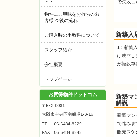
で失敗し
物件にご興味をお持ちのお
客様 今後の流れ
新築入
ご購入時の手数料について
1：新築
スタッフ紹介
は成立し
が複数存
会社概要
トップページ
お買得物件ドットコム
新築マ
解説
〒542-0081
大阪市中央区南船場1-3-16
新築マン
で進みま
TEL：
06-6484-8229
販売スケジ
FAX：06-6484-8243