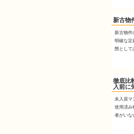
新古物
新古物件
明確な定
態として
徹底比
入前に
未入居マ
使用済み
者がいな