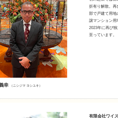
折有り解散。再
部で戸建て用地
譲マンション用
2023年に再
至っています。
 義幸
（ニシジマ ヨシユキ）
有限会社ワイ