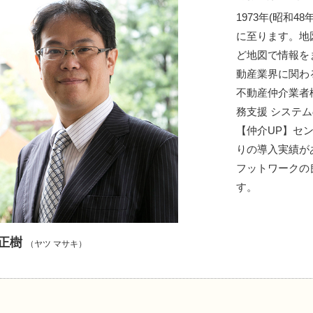
1973年(昭和
に至ります。地
ど地図で情報を
動産業界に関わ
不動産仲介業者
務支援 システ
【仲介UP】セン
りの導入実績が
フットワークの
す。
 正樹
（ヤツ マサキ）