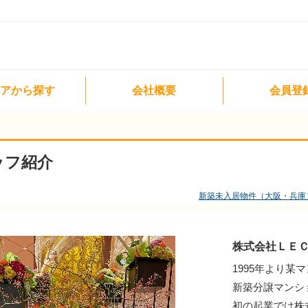
。
アから探す
会社概要
会員登
ッフ紹介
新築未入居物件（大阪・兵庫
株式会社ＬＥ
1995年より
新築分譲マンシ
初の起業では株